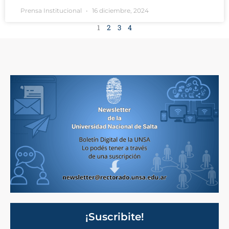
Prensa Institucional
16 diciembre, 2024
1
2
3
4
¡Suscribite!