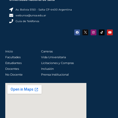
Av. Bolivia 5150 - Salta CP 4400 Argentina
webunsa@unsa.edu.ar
Guía de Teléfonos
F
I
Y
a
n
o
c
s
u
e
t
t
b
a
u
o
g
b
o
r
e
k
a
Inicio
Carreras
m
Facultades
Vida Universitaria
Estudiantes
Licitaciones y Compras
Docentes
Inclusión
No Docente
Prensa Institucional