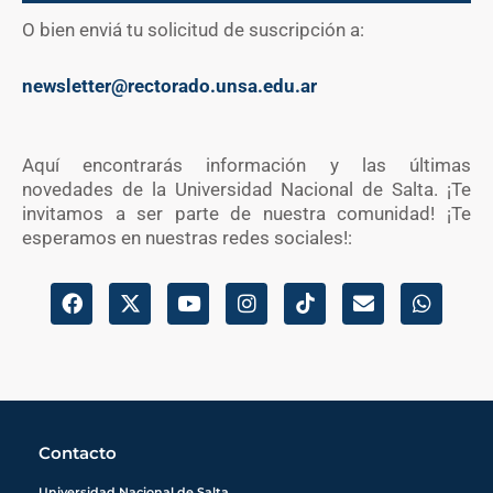
O bien enviá tu solicitud de suscripción a:
newsletter@rectorado.unsa.edu.ar
Aquí encontrarás información y las últimas
novedades de la Universidad Nacional de Salta. ¡Te
invitamos a ser parte de nuestra comunidad! ¡Te
esperamos en nuestras redes sociales!:
F
X
Y
I
E
W
a
-
o
n
n
h
c
t
u
s
v
a
e
w
t
t
e
t
b
i
u
a
l
s
o
t
b
g
o
a
o
t
e
r
p
p
Contacto
k
e
a
e
p
r
m
Universidad Nacional de Salta