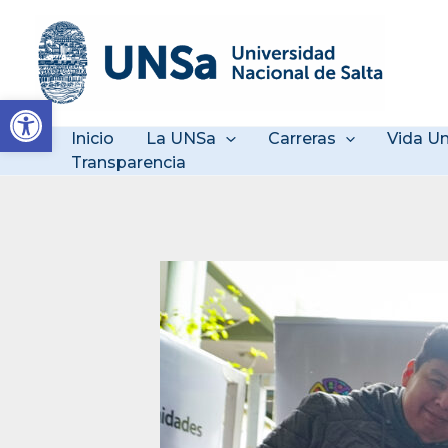
Ir
al
contenido
Abrir barra de herramienta
Inicio
La UNSa
Carreras
Vida Un
Transparencia