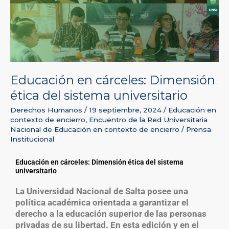
del
sistema
universitario
Educación en cárceles: Dimensión
ética del sistema universitario
Derechos Humanos
/
19 septiembre, 2024
/
Educación en
contexto de encierro
,
Encuentro de la Red Universitaria
Nacional de Educación en contexto de encierro
/
Prensa
Institucional
Educación en cárceles: Dimensión ética del sistema
universitario
La Universidad Nacional de Salta posee una
política académica orientada a garantizar el
derecho a la educación superior de las personas
privadas de su libertad. En esta edición y en el