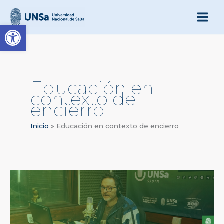
Ir
al
Abrir barra de herramienta
contenido
Educación en
contexto de
encierro
Inicio
Educación en contexto de encierro
Educación
en
cárceles:
Dimensión
ética