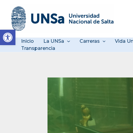
Ir
al
contenido
Abrir barra de herramienta
Inicio
La UNSa
Carreras
Vida Un
Transparencia