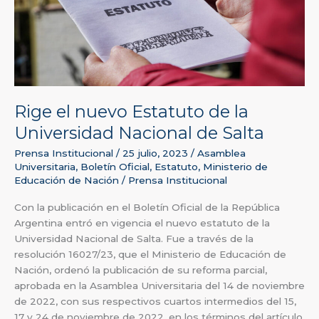
la
Universidad
Nacional
de
Salta
Rige el nuevo Estatuto de la
Universidad Nacional de Salta
Prensa Institucional
/
25 julio, 2023
/
Asamblea
Universitaria
,
Boletín Oficial
,
Estatuto
,
Ministerio de
Educación de Nación
/
Prensa Institucional
Con la publicación en el Boletín Oficial de la República
Argentina entró en vigencia el nuevo estatuto de la
Universidad Nacional de Salta. Fue a través de la
resolución 16027/23, que el Ministerio de Educación de
Nación, ordenó la publicación de su reforma parcial,
aprobada en la Asamblea Universitaria del 14 de noviembre
de 2022, con sus respectivos cuartos intermedios del 15,
17 y 24 de noviembre de 2022, en los términos del artículo