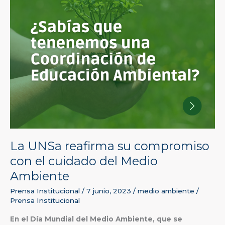
cuidado
cuidado
del
del
Medio
Medio
Ambiente
Ambiente
La UNSa reafirma su compromiso
con el cuidado del Medio
Ambiente
Prensa Institucional
/
7 junio, 2023
/
medio ambiente
/
Prensa Institucional
En el Día Mundial del Medio Ambiente, que se