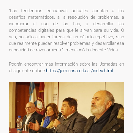
“Las tendencias educativas actuales apuntan a los
desafíos matemáticos, a la resolución de problemas, a
incorporar el uso de las tics, a desarrollar las
competencias digitales para que le sirvan para su vida. O
sea, no sólo a hacer tareas de un cálculo repetitivo, sino
que realmente puedan resolver problemas y desarrollar esa
capacidad de razonamiento”, mencionó la docente Vides.
Podrán encontrar más información sobre las Jornadas en
el siguiente enlace
https://jem.unsa.edu.ar/index.html