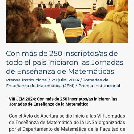
inscriptos/as
de
todo
el
país
iniciaron
las
Jornadas
Con más de 250 inscriptos/as de
de
todo el país iniciaron las Jornadas
Enseñanza
de
de Enseñanza de Matemáticas
Matemáticas
Prensa Institucional
/
29 julio, 2024
/
Jornadas de
Enseñanza de Matemática (JEM)
/
Prensa Institucional
VIII JEM 2024: Con más de 250 inscriptos/as iniciaron las
Jornadas de Enseñanza de la Matemática
Con el Acto de Apertura se dio inicio a las VIII Jornadas
de Enseñanza de Matemática de la UNSa organizadas
por el Departamento de Matemática de la Facultad de