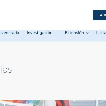
Aut
s
iversitaria
Investigación
Extensión
Lici
las