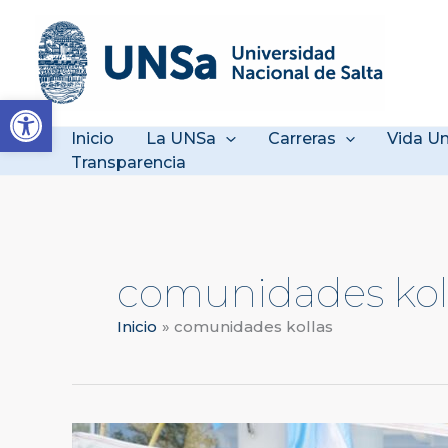
Ir
al
contenido
Abrir barra de herramienta
Inicio
La UNSa
Carreras
Vida Un
Transparencia
comunidades kol
Inicio
comunidades kollas
La