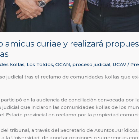
micus curiae y realizará propuest
las
es kollas
,
Los Toldos
,
OCAN
,
proceso judicial
,
UCAV
/
Pre
 judicial tras el reclamo de comunidades kollas que exig
a participó en la audiencia de conciliación convocada por l
so judicial que iniciaron las comunidades kollas de los mun
el Estado provincial en reclamo por la propiedad comunita
 del tribunal, a través del Secretario de Asuntos Jurídicos
a a la Universidad, de aportar opiniones o sugerencias con 