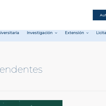
Aut
s
iversitaria
Investigación
Extensión
Lici
tendentes