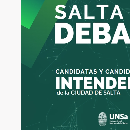
para
“UNSa:
Salta
Debate
2023”