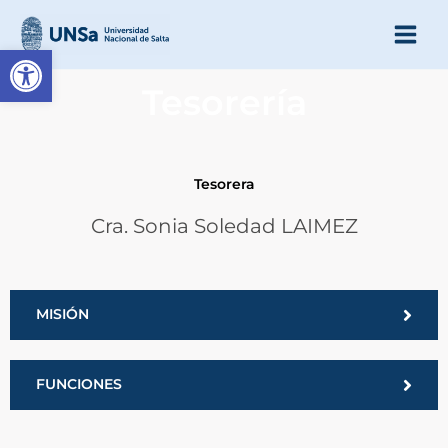
Ir
al
Abrir barra de herramienta
contenido
Tesorería
Tesorera
Cra. Sonia Soledad LAIMEZ
MISIÓN
FUNCIONES