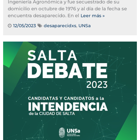
Ingeniería Agronómica y fue secuestrado de su
domicilio en octubre de 1976 y al día de la fecha se
encuentra desaparecido. En el
Leer más »
12/05/2023
desaparecidxs
,
UNSa
Tags: