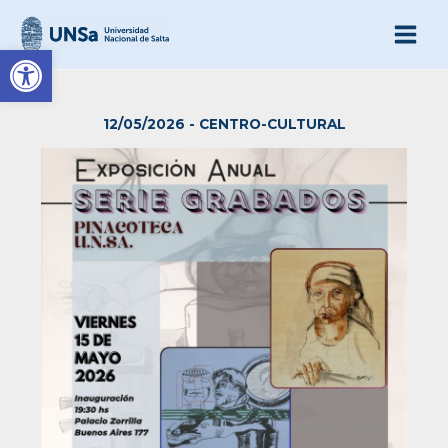
Ir
al
Abrir barra de herramienta
contenido
12/05/2026
-
CENTRO-CULTURAL