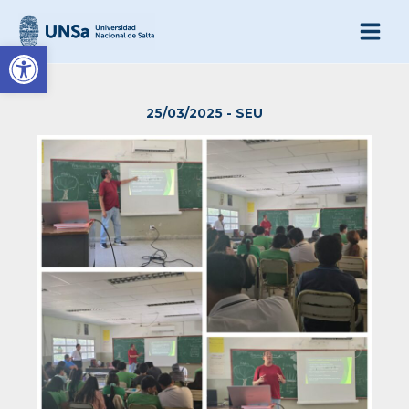
Ir
al
Abrir barra de herramienta
contenido
25/03/2025
-
SEU