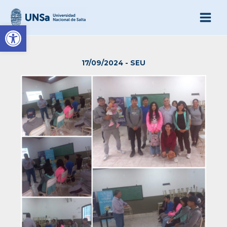
Ir
al
Abrir barra de herramienta
contenido
17/09/2024
-
SEU