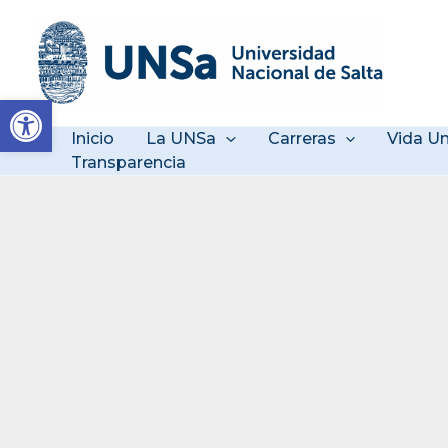
Ir
al
contenido
Abrir barra de herramienta
Inicio
La UNSa
Carreras
Vida Un
Transparencia