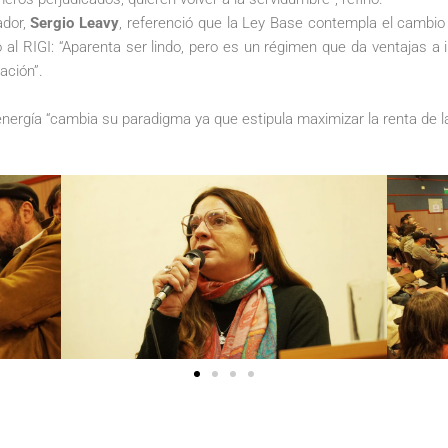
ador,
Sergio Leavy
, referenció que la Ley Base contempla el cambio
ó al RIGI: “Aparenta ser lindo, pero es un régimen que da ventajas a i
ación”.
e energía “cambia su paradigma ya que estipula maximizar la renta de 