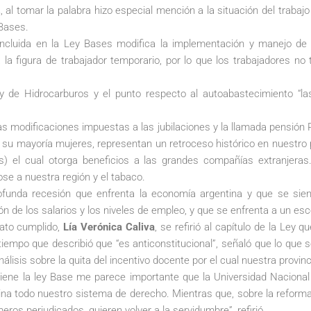
z
, al tomar la palabra hizo especial mención a la situación del trabajo 
Bases.
 incluida en la Ley Bases modifica la implementación y manejo de 
 la figura de trabajador temporario, por lo que los trabajadores no
ey de Hidrocarburos y el punto respecto al autoabastecimiento “l
s modificaciones impuestas a las jubilaciones y la llamada pensión 
 su mayoría mujeres, representan un retroceso histórico en nuestro p
s) el cual otorga beneficios a las grandes compañías extranjeras
ose a nuestra región y el tabaco.
ofunda recesión que enfrenta la economía argentina y que se sien
ón de los salarios y los niveles de empleo, y que se enfrenta a un es
dato cumplido,
Lía Verónica Caliva
, se refirió al capítulo de la Ley
 al tiempo que describió que “es anticonstitucional”, señaló que lo q
álisis sobre la quita del incentivo docente por el cual nuestra provi
 tiene la ley Base me parece importante que la Universidad Nacional
a todo nuestro sistema de derecho. Mientras que, sobre la reforma 
ros perjudicados, quieren volver a la servidumbre”, refirió.