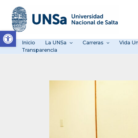
Ir
al
contenido
Abrir barra de herramienta
Inicio
La UNSa
Carreras
Vida Un
Transparencia