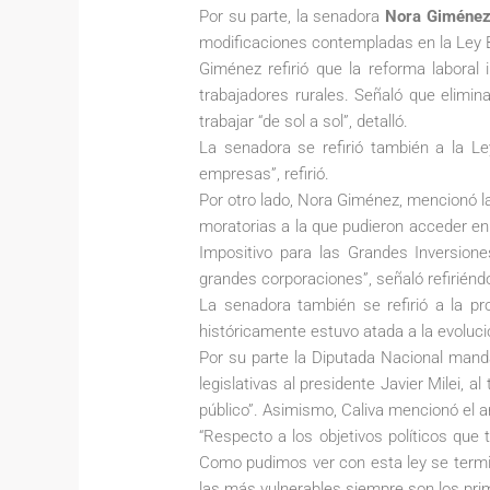
Por su parte, la senadora
Nora Giméne
modificaciones contempladas en la Ley 
Giménez refirió que la reforma laboral
trabajadores rurales. Señaló que elimina
trabajar “de sol a sol”, detalló.
La senadora se refirió también a la L
empresas”, refirió.
Por otro lado, Nora Giménez, mencionó la
moratorias a la que pudieron acceder en
Impositivo para las Grandes Inversione
grandes corporaciones”, señaló refiriénd
La senadora también se refirió a la pr
históricamente estuvo atada a la evoluci
Por su parte la Diputada Nacional man
legislativas al presidente Javier Milei,
público”. Asimismo, Caliva mencionó el an
“Respecto a los objetivos políticos que
Como pudimos ver con esta ley se termin
las más vulnerables siempre son los prime