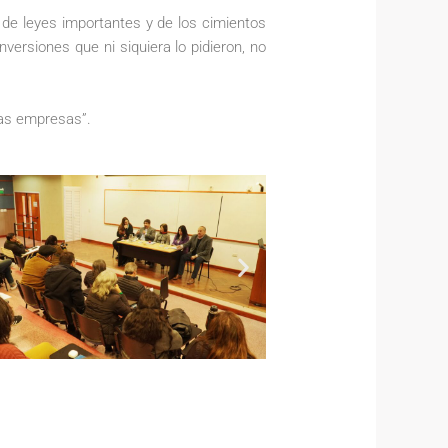
 de leyes importantes y de los cimientos
nversiones que ni siquiera lo pidieron, no
las empresas”.