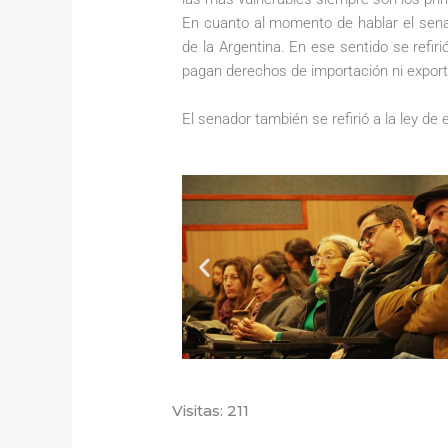
En cuanto al momento de hablar el sen
de la Argentina. En ese sentido se refiri
pagan derechos de importación ni export
El senador también se refirió a la ley d
Visitas: 211