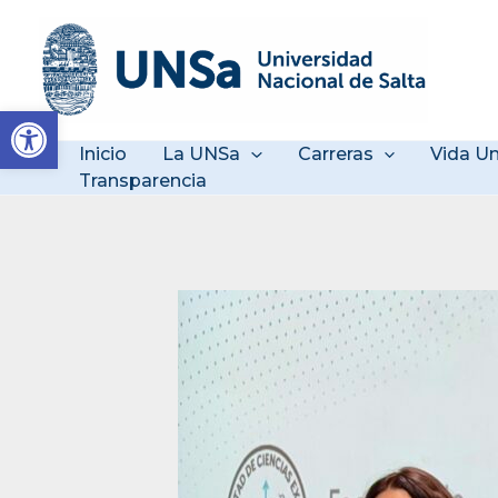
Ir
al
contenido
Abrir barra de herramienta
Inicio
La UNSa
Carreras
Vida Un
Transparencia