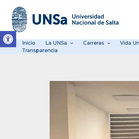
Ir
al
contenido
Abrir barra de herramienta
Inicio
La UNSa
Carreras
Vida Un
Transparencia