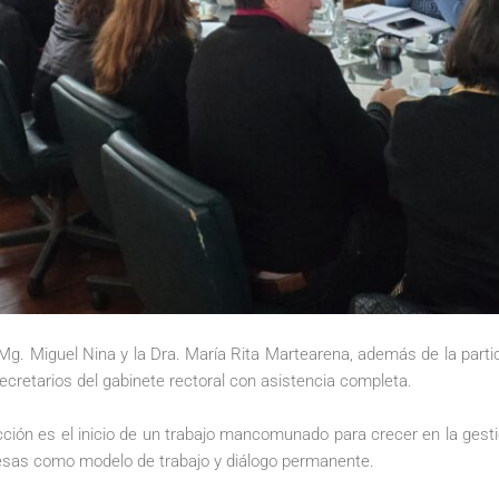
 Mg. Miguel Nina y la Dra. María Rita Martearena, además de la part
secretarios del gabinete rectoral con asistencia completa.
ión es el inicio de un trabajo mancomunado para crecer en la gestió
esas como modelo de trabajo y diálogo permanente.