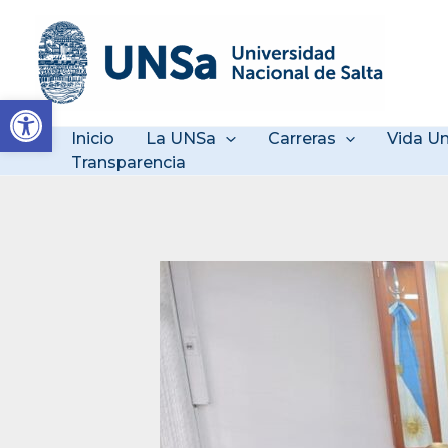
Ir
al
contenido
Abrir barra de herramienta
Inicio
La UNSa
Carreras
Vida Un
Transparencia