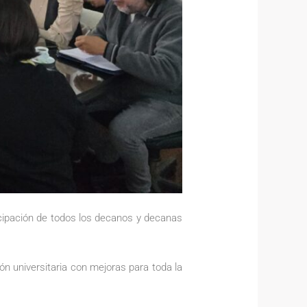
icipación de todos los decanos y decanas
n universitaria con mejoras para toda la