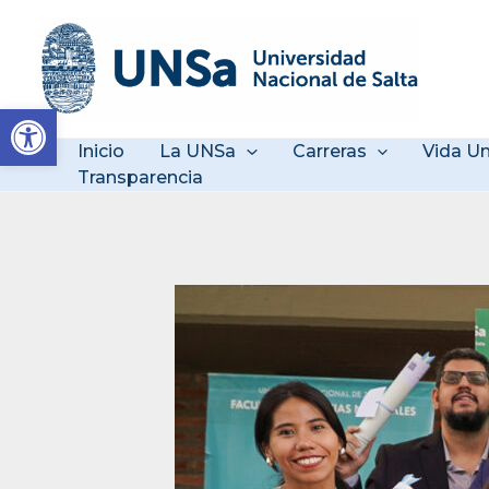
Ir
al
contenido
Abrir barra de herramienta
Inicio
La UNSa
Carreras
Vida Un
Transparencia