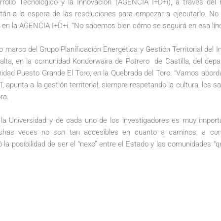
rrollo Tecnológico y la Innovación (AGENCIA I+D+i), a través del F
án a la espera de las resoluciones para empezar a ejecutarlo. No 
s en la AGENCIA I+D+i. “No sabemos bien cómo se seguirá en esa lín
marco del Grupo Planificación Energética y Gestión Territorial del In
Salta, en la comunidad Kondorwaira de Potrero de Castilla, del dep
idad Puesto Grande El Toro, en la Quebrada del Toro. “Vamos abord
, apunta a la gestión territorial, siempre respetando la cultura, los
ora.
e la Universidad y de cada uno de los investigadores es muy impo
uchas veces no son tan accesibles en cuanto a caminos, a co
tacó la posibilidad de ser el “nexo” entre el Estado y las comunidad