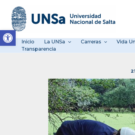
Ir
al
contenido
Abrir barra de herramienta
Inicio
La UNSa
Carreras
Vida Un
Transparencia
2