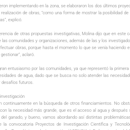
ron implementando en la zona, se elaboraron los dos últimos proyec
a realización de obras, “como una forma de mostrar la posibilidad d
ias”, explicó.
iferencia de otras propuestas investigativas, Molina dijo que en este 
las comunidades y organizaciones, además de las y los investigador
efectuar obras, porque hasta el momento lo que se venía haciendo e
gestionar”, aclaró.
gran entusiasmo por las comunidades, ya que representó la primer
esidades de agua, dado que se busca no solo atender las necesidade
 desafíos futuros.
 investigación
 continuamente en la búsqueda de otros financiamientos. No obstan
 con la necesidad más grande, que es el acceso al agua y después
del ganado, y bueno, vamos abordando así distintas problemáticas
e la convocatoria Proyectos de Investigación Científica y Tecnoló