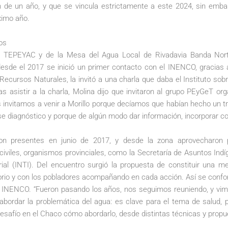
n de un año, y que se vincula estrictamente a este 2024, sin emba
óximo año.
ios
il TEPEYAC y de la Mesa del Agua Local de Rivadavia Banda Norte,
esde el 2017 se inició un primer contacto con el INENCO, gracias a
Recursos Naturales, la invitó a una charla que daba el Instituto sob
 asistir a la charla, Molina dijo que invitaron al grupo PEyGeT orga
os invitamos a venir a Morillo porque decíamos que habían hecho un 
 ese diagnóstico y porque de algún modo dar información, incorporar 
ron presentes en junio de 2017, y desde la zona aprovecharon p
iviles, organismos provinciales, como la Secretaría de Asuntos Ind
trial (INTI). Del encuentro surgió la propuesta de constituir una 
orio y con los pobladores acompañando en cada acción. Así se confo
l INENCO. “Fueron pasando los años, nos seguimos reuniendo, y vimo
abordar la problemática del agua: es clave para el tema de salud,
desafío en el Chaco cómo abordarlo, desde distintas técnicas y prop