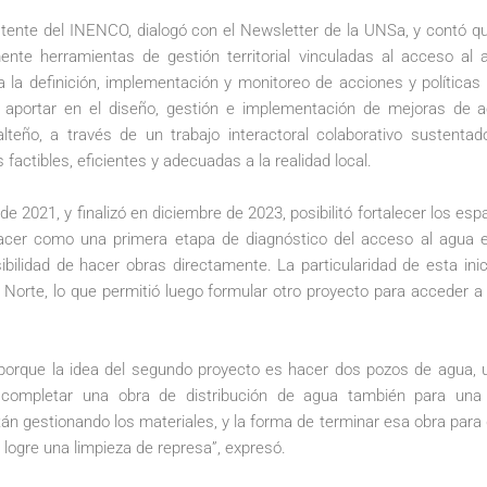
stente del INENCO, dialogó con el Newsletter de la UNSa, y contó que
nte herramientas de gestión territorial vinculadas al acceso al ag
ara la definición, implementación y monitoreo de acciones y políticas
a aportar en el diseño, gestión e implementación de mejoras de
lteño, a través de un trabajo interactoral colaborativo sustentad
actibles, eficientes y adecuadas a la realidad local.
de 2021, y finalizó en diciembre de 2023, posibilitó fortalecer los es
acer como una primera etapa de diagnóstico del acceso al agua e
ibilidad de hacer obras directamente. La particularidad de esta inici
orte, lo que permitió luego formular otro proyecto para acceder a
porque la idea del segundo proyecto es hacer dos pozos de agua, 
ompletar una obra de distribución de agua también para una 
án gestionando los materiales, y la forma de terminar esa obra para
 logre una limpieza de represa”, expresó.