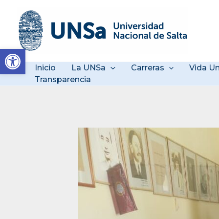
Ir
al
contenido
Abrir barra de herramienta
Inicio
La UNSa
Carreras
Vida Un
Transparencia