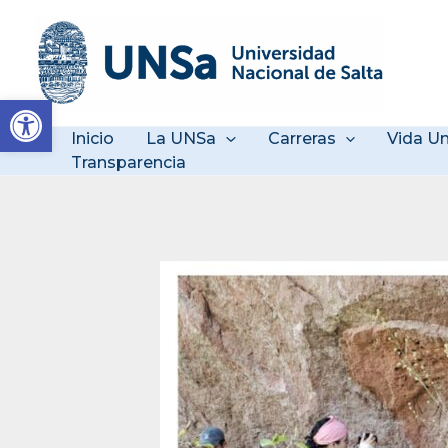
Ir
al
contenido
Abrir barra de herramienta
Inicio
La UNSa
Carreras
Vida Un
Transparencia