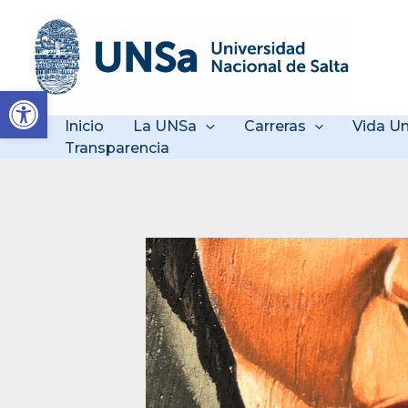
Ir
al
contenido
Abrir barra de herramienta
Inicio
La UNSa
Carreras
Vida Un
Transparencia