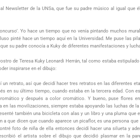
al Newsletter de la UNSa, que fue su padre músico al igual que é
l concurso’. Yo hace un tiempo que no venía pintando muchos mural
uso pinté hace un tiempo aquí en la Universidad. Me puse las pila
egó que su padre conocía a Kuky de diferentes manifestaciones y l
 rostro de Teresa Kuky Leonardi Herrán, tal como estaba estipulado
der inspirarse en el dibujo:
í un retrato, así que decidí hacer tres retratos en las diferentes eta
s en su último tiempo, cuando estaba en la tercera edad. Con eso,
romático y después a color cromático. Y bueno, puse flores en 
ella en las movilizaciones, siempre estaba apoyando las luchas de 
resenté también una bicicleta con alas y un libro y una pluma que 
ción a que dicen que cuando aparece un picaflor, es una persona qu
ontré foto de niña de ella entonces decidí hacer una silueta y ad
cribió el artista sobre el dibujo que decidió plasmar en la pare