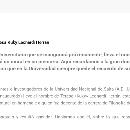
resa Kuky Leonardi Herrán
 Universitaria que se inaugurará próximamente, lleva el n
ntó un mural en su memoria. Aquí recordamos a la gran doce
para que en la Universidad siempre quede el recuerdo de s
tes e Investigadores de la Universidad Nacional de Salta (A.D.I.U.
r inaugurado) lleve el nombre de Teresa «Kuky» Leonardi-Herrán, e
 mural en homenaje a quien fue docente de la carrera de Filosofía d
bosquejo y resultó ganador. Hablamos con él, sobre lo que rep