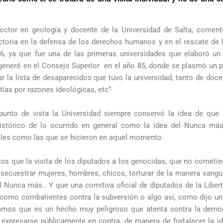
ctor en geología y docente de la Universidad de Salta, coment
ectoria en la defensa de los derechos humanos y en el rescate d
 76, ya que fue una de las primeras universidades que elaboró u
neró en el Consejo Superior en el año 85, donde se plasmó un po
tar la lista de desaparecidos que tuvo la universidad, tanto de do
tías por razones ideológicas, etc”
unto de vista la Universidad siempre conservó la idea de que
histórico de lo ocurrido en general como la idea del Nunca má
tales como las que se hicieron en aquel momento.
 que la visita de los diputados a los genocidas, que no cometiero
, secuestrar mujeres, hombres, chicos, torturar de la manera sangu
 Nunca más.. Y que una comitiva oficial de diputados de la Libert
 como combatientes contra la subversión o algo así, como dijo u
deramos que es un hecho muy peligroso que atenta contra la democ
y expresarse públicamente en contra, de manera de fortalecer la 