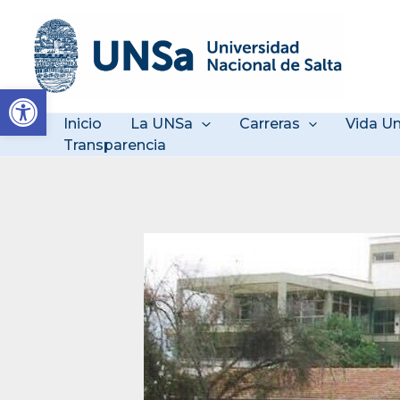
Ir
al
contenido
Abrir barra de herramienta
Inicio
La UNSa
Carreras
Vida Un
Transparencia