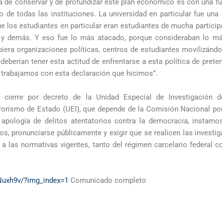
ra de conservar y de profundizar este plan económico es con una f
o de todas las instituciones. La universidad en particular fue una
ue los estudiantes en particular eran estudiantes de mucha participa
n y demás. Y eso fue lo más atacado, porque consideraban lo má
iera organizaciones políticas, centros de estudiantes movilizándo
deberían tener esta actitud de enfrentarse a esta política de preten
s trabajamos con esta declaración que hicimos”.
cierre por decreto de la Unidad Especial de Investigación 
orismo de Estado (UEI), que depende de la Comisión Nacional por
a apología de delitos atentatorios contra la democracia, instamos
s, pronunciarse públicamente y exigir que se realicen las investig
a las normativas vigentes, tanto del régimen carcelario federal c
Nuxh9v/?img_index=1
Comunicado completo