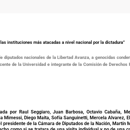
 las instituciones más atacadas a nivel nacional por la dictadura”
 de diputados nacionales de la Libertad Avanza, a genocidas cond
ocente de la Universidad e integrante de la Comisión de Derechos 
rmada por Raul Seggiaro, Juan Barbosa, Octavio Cabaña, M
la Mimessi, Diego Maita, Sofía Sanguinetti, Mercela Alvarez, E
l presidente de la Cámara de Diputados de la Nación, Martín M
 hecho como si se tratara de una visita individual y no de una 