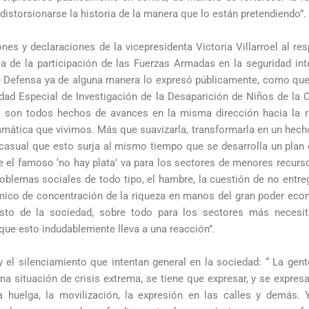
distorsionarse la historia de la manera que lo están pretendiendo”.
iones y declaraciones de la vicepresidenta Victoria Villarroel al re
ea de la participación de las Fuerzas Armadas en la seguridad inte
 de Defensa ya de alguna manera lo expresó públicamente, como que
nidad Especial de Investigación de la Desaparición de Niños de l
, son todos hechos de avances en la misma dirección hacia la r
dramática que vivimos. Más que suavizarla, transformarla en un hech
casual que esto surja al mismo tiempo que se desarrolla un pl
 el famoso ‘no hay plata’ va para los sectores de menores recurso
roblemas sociales de todo tipo, el hambre, la cuestión de no entr
ómico de concentración de la riqueza en manos del gran poder ec
esto de la sociedad, sobre todo para los sectores más necesi
que esto indudablemente lleva a una reacción”.
y el silenciamiento que intentan general en la sociedad: “ La gent
na situación de crisis extrema, se tiene que expresar, y se expres
 huelga, la movilización, la expresión en las calles y demás. 