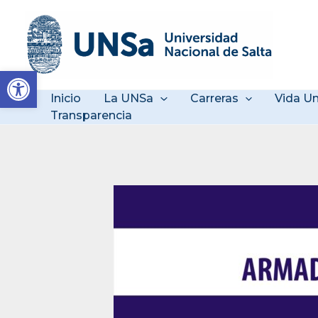
Ir
al
contenido
Abrir barra de herramienta
Inicio
La UNSa
Carreras
Vida Un
Transparencia