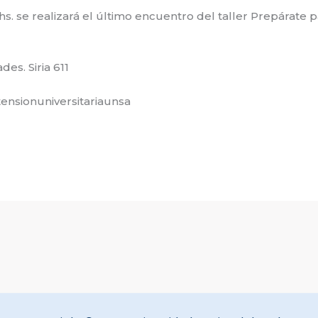
 17 hs. se realizará el último encuentro del taller Prepárat
es. Siria 611
xtensionuniversitariaunsa