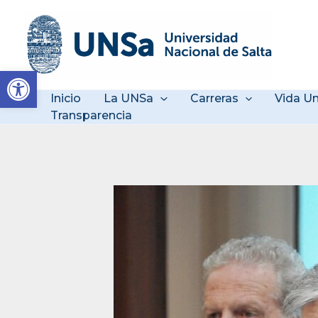
Ir
al
contenido
Abrir barra de herramienta
Inicio
La UNSa
Carreras
Vida Un
Transparencia